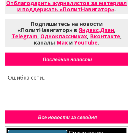
Отблагодарить журналистов за материал
и поддержать «ПолитНавигатор»
.
Подпишитесь на новости
«ПолитНавигатор» в
Яндекс.Дзен
,
Telegram
,
Одноклассниках
,
Вконтакте
,
каналы
Max
и
YouTube
.
Последние новости
Ошибка сети...
Все новости за сегодня
Приложение