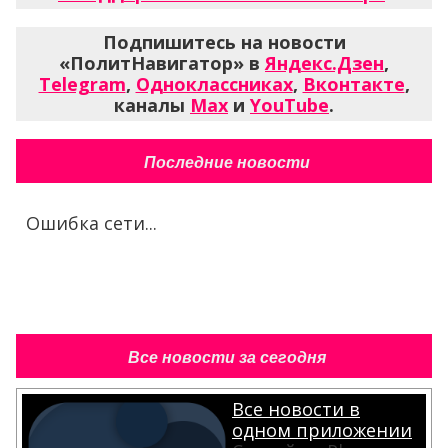
Подпишитесь на новости
«ПолитНавигатор» в
Яндекс.Дзен
,
Telegram
,
Одноклассниках
,
Вконтакте
,
каналы
Max
и
YouTube
.
Последние новости
Ошибка сети...
Все новости за сегодня
Все новости в
одном приложении