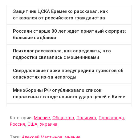
Категории:
Мнение
,
Общество
,
Политика
,
Пропаганда
,
Россия
,
США
,
Украина
Тэги:
Алексей Мартынов
,
мнение