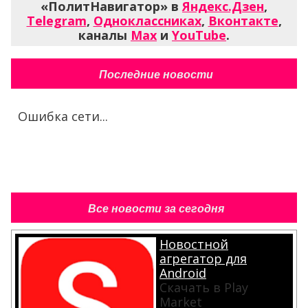
«ПолитНавигатор» в
Яндекс.Дзен
,
Telegram
,
Одноклассниках
,
Вконтакте
,
каналы
Max
и
YouTube
.
Последние новости
Ошибка сети...
Все новости за сегодня
Новостной
агрегатор для
Android
Скачать в Play
Market