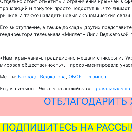
Отдельно стоит отметить и ограничения крымчан в сф
трансакций и покупок просто недоступны, что лишает
рынков, а также наладить новые экономические связи 
Его выступление, а также доклады других представит
гендиректора телеканала «Миллет» Лили Веджатовой 
«Нам, крымчанам, традиционно мешали спикеры из Ук
мировая общественность», – прокомментировала участ
Метки:
Блокада
,
Веджатова
,
ОБСЕ
,
Чегринец
English version :: Читать на английском
Провалилась по
ОТБЛАГОДАРИТЬ 
ПОДПИШИТЕСЬ НА РАССЫ