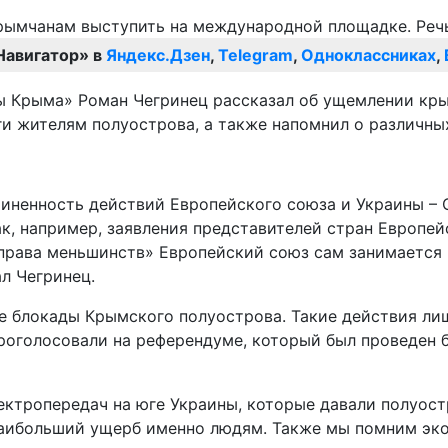
Навигатор» в
Яндекс.Дзен
,
Telegram
,
Одноклассниках
,
ы Крыма» Роман Чегринец рассказал об ущемлении кры
ги жителям полуострова, а также напомнил о различны
ненность действий Европейского союза и Украины – С
ак, например, заявления представителей стран Европей
 права меньшинств» Европейский союз сам занимается
л Чегринец.
ые блокады Крымского полуострова. Такие действия ли
 проголосовали на референдуме, который был проведен
ктропередач на юге Украины, которые давали полуост
 наибольший ущерб именно людям. Также мы помним эк