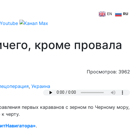
EN
RU
ичего, кроме провала
Просмотров: 3962
пецоперация
,
Украина
авления первых караванов с зерном по Черному мору,
 к черту.
итНавигатора»
.