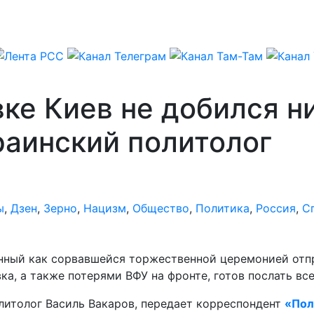
ке Киев не добился н
раинский политолог
ы
,
Дзен
,
Зерно
,
Нацизм
,
Общество
,
Политика
,
Россия
,
С
нный как сорвавшейся торжественной церемонией отпр
ка, а также потерями ВФУ на фронте, готов послать все
олитолог Василь Вакаров, передает корреспондент
«Пол