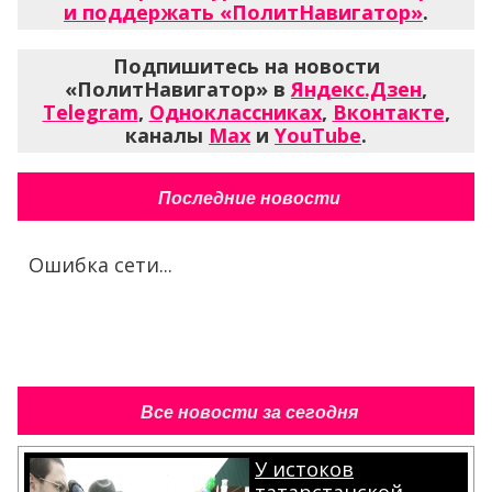
и поддержать «ПолитНавигатор»
.
Подпишитесь на новости
«ПолитНавигатор» в
Яндекс.Дзен
,
Telegram
,
Одноклассниках
,
Вконтакте
,
каналы
Max
и
YouTube
.
Последние новости
Ошибка сети...
Все новости за сегодня
У истоков