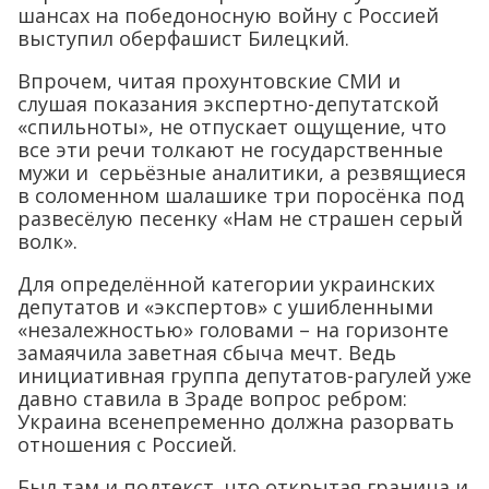
шансах на победоносную войну с Россией
выступил оберфашист Билецкий.
Впрочем, читая прохунтовские СМИ и
слушая показания экспертно-депутатской
«спильноты», не отпускает ощущение, что
все эти речи толкают не государственные
мужи и серьёзные аналитики, а резвящиеся
в соломенном шалашике три поросёнка под
развесёлую песенку «Нам не страшен серый
волк».
Для определённой категории украинских
депутатов и «экспертов» с ушибленными
«незалежностью» головами – на горизонте
замаячила заветная сбыча мечт. Ведь
инициативная группа депутатов-рагулей уже
давно ставила в Зраде вопрос ребром:
Украина всенепременно должна разорвать
отношения с Россией.
Был там и подтекст, что открытая граница и