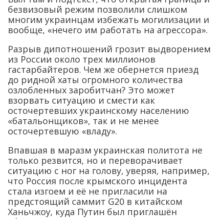
безвизовый режим позволили слишком
многим украинцам избежать могилизации и
вообще, «нечего им работать на агрессора».
Разрыв дипотношений грозит выдворением
из России около трех миллионов
гастарбайтеров. Чем же обернется приезд
до ридной хаты огромного количества
озлобленных заробитчан? Это может
взорвать ситуацию и смести как
осточертевших украинскому населению
«батальонщиков», так и не менее
осточертевшую «владу».
Впавшая в маразм украинская политота не
только резвится, но и переворачивает
ситуацию с ног на голову, уверяя, например,
что Россия после крымского инцидента
стала изгоем и её не пригласили на
предстоящий саммит G20 в китайском
Ханьчжоу, куда Путин был приглашён