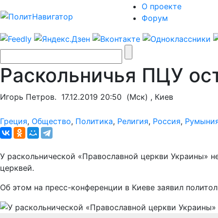
О проекте
Форум
Раскольничья ПЦУ ос
Игорь Петров.
17.12.2019 20:50
(Мск) , Киев
Греция
,
Общество
,
Политика
,
Религия
,
Россия
,
Румыни
У раскольнической «Православной церкви Украины» нет
церквей.
Об этом на пресс-конференции в Киеве заявил политол