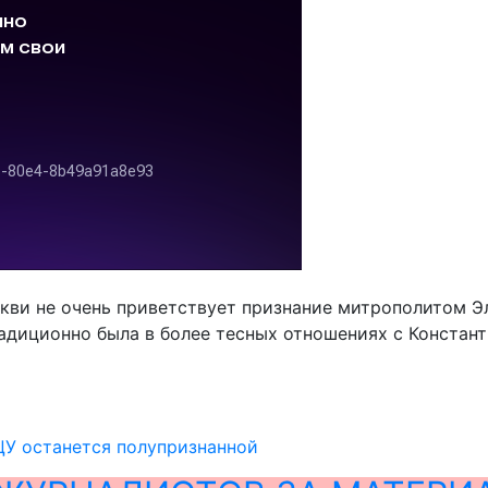
кви не очень приветствует признание митрополитом Э
радиционно была в более тесных отношениях с Констан
ЦУ останется полупризнанной