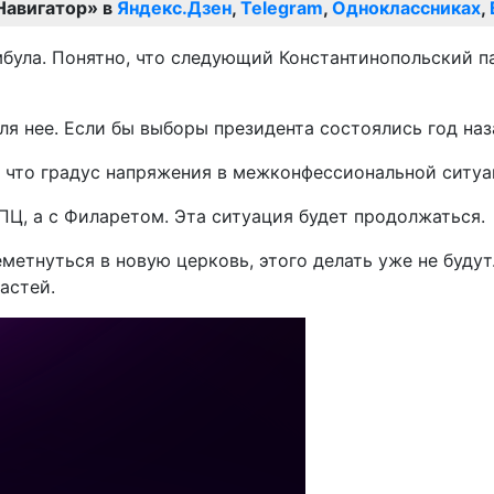
Навигатор» в
Яндекс.Дзен
,
Telegram
,
Одноклассниках
,
мбула. Понятно, что следующий Константинопольский 
я нее. Если бы выборы президента состоялись год наза
 что градус напряжения в межконфессиональной ситуац
ПЦ, а с Филаретом. Эта ситуация будет продолжаться.
еметнуться в новую церковь, этого делать уже не буду
астей.