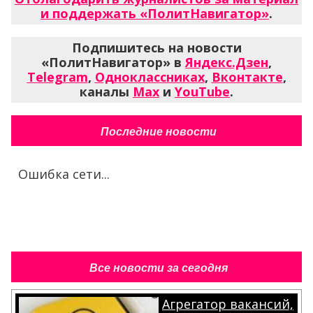
и поддержать «ПолитНавигатор»
.
Подпишитесь на новости
«ПолитНавигатор» в
Яндекс.Дзен
,
Telegram
,
Одноклассниках
,
Вконтакте
,
каналы
Max
и
YouTube
.
Последние новости
Ошибка сети...
Все новости за сегодня
Агрегатор вакансий,