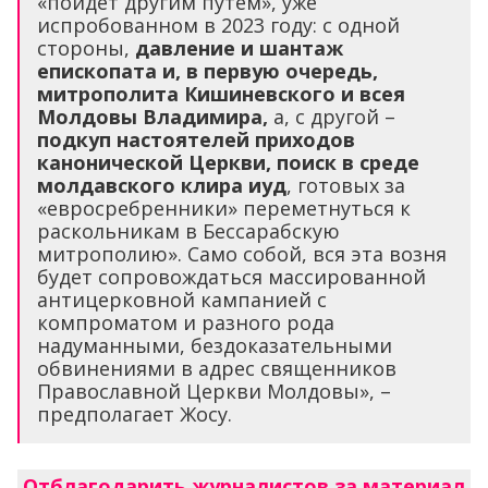
«пойдет другим путем», уже
испробованном в 2023 году: с одной
стороны,
давление и шантаж
епископата и, в первую очередь,
митрополита Кишиневского и всея
Молдовы Владимира,
а, с другой –
подкуп настоятелей приходов
канонической Церкви, поиск в среде
молдавского клира иуд
, готовых за
«евросребренники» переметнуться к
раскольникам в Бессарабскую
митрополию». Само собой, вся эта возня
будет сопровождаться массированной
антицерковной кампанией с
компроматом и разного рода
надуманными, бездоказательными
обвинениями в адрес священников
Православной Церкви Молдовы», –
предполагает Жосу.
Отблагодарить журналистов за материал