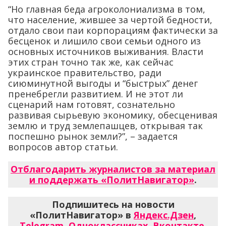
“Но главная беда агроколониализма в том,
что население, жившее за чертой бедности,
отдало свои паи корпорациям фактически за
бесценок и лишило свои семьи одного из
основных источников выживания. Власти
этих стран точно так же, как сейчас
украинское правительство, ради
сиюминутной выгоды и “быстрых” денег
пренебрегли развитием. И не этот ли
сценарий нам готовят, сознательно
развивая сырьевую экономику, обесценивая
землю и труд землепашцев, открывая так
поспешно рынок земли?”, – задается
вопросов автор статьи.
Отблагодарить журналистов за материал
и поддержать «ПолитНавигатор»
.
Подпишитесь на новости
«ПолитНавигатор» в
Яндекс.Дзен
,
Telegram
,
Одноклассниках
,
Вконтакте
,