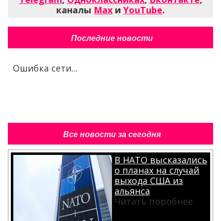
каналы
Max
и
YouTube
.
Последние новости
Ошибка сети...
Все новости за сегодня
В НАТО высказались
о планах на случай
выхода США из
альянса
Читать поробнее