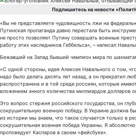
Подпишитесь на новости «Полит
«Вы не представляете чудовищность лжи на федеральны
Путинская пропаганда давно перестала быть инструме
не просто позволяет Путину совершать военные престу
работу этих наследников Геббельса», – написал Наваль
Бежавший на Запад бывший чемпион мира по шахматам
«С одной стороны, идея Алексея Навального о том, чт
надо было делать десять лет назад, а он прекратил 
распространена и в той среде россиян, которые имею
вложением энного количества миллиардов долларов он
Это вопрос стержня российского государства, он глуб
сокрушительную военную победу. В Украине должна бы
из истории мы знаем, что такое случается только в р
сокрушительная военная победа Украины. Я абсолютно 
проповедует Каспаров в своем «фейсбуке».