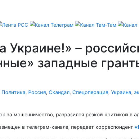
а Украине!» – российс
нные» западные грант
,
Политика
,
Россия
,
Скандал
,
Спецоперация
,
Украина
,
э
к за мошенничество, разразился резкой критикой в а
 размещен в телеграм-канале, передает корреспондент
«