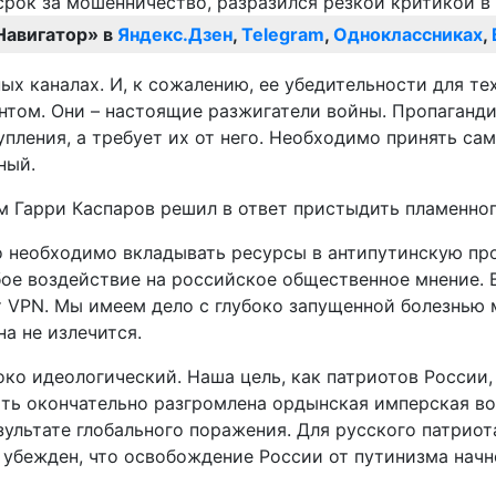
Навигатор» в
Яндекс.Дзен
,
Telegram
,
Одноклассниках
,
х каналах. И, к сожалению, ее убедительности для те
нтом. Они – настоящие разжигатели войны. Пропаганд
пления, а требует их от него. Необходимо принять са
ный.
 Гарри Каспаров решил в ответ пристыдить пламенног
о необходимо вкладывать ресурсы в антипутинскую про
любое воздействие на российское общественное мнение
т VPN. Мы имеем дело с глубоко запущенной болезнью 
а не излечится.
око идеологический. Наша цель, как патриотов России,
ть окончательно разгромлена ордынская имперская во
езультате глобального поражения. Для русского патрио
убежден, что освобождение России от путинизма начне