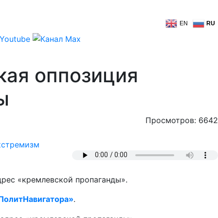
EN
RU
кая оппозиция
ы
Просмотров: 6642
кстремизм
дрес «кремлевской пропаганды».
ПолитНавигатора»
.