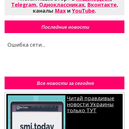
Telegram
,
Одноклассниках
,
Вконтакте
,
каналы
Max
и
YouTube
.
Последние новости
Ошибка сети...
Все новости за сегодня
Читай правдивые
новости Украины
только ТУТ
.