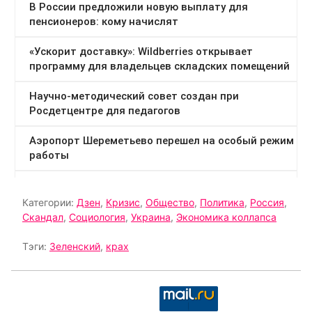
Категории:
Дзен
,
Кризис
,
Общество
,
Политика
,
Россия
,
Скандал
,
Социология
,
Украина
,
Экономика коллапса
Тэги:
Зеленский
,
крах