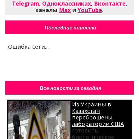
Telegram
,
Одноклассниках
,
Вконтакте
,
каналы
Max
и
YouTube
.
Последние новости
Ошибка сети...
Все новости за сегодня
Из Украины в
Казахстан
переброшены
лаборатории США
готовить
биологическое