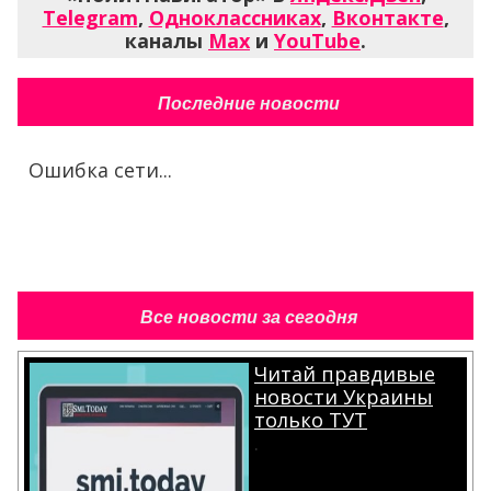
Telegram
,
Одноклассниках
,
Вконтакте
,
каналы
Max
и
YouTube
.
Последние новости
Ошибка сети...
Все новости за сегодня
Читай правдивые
новости Украины
только ТУТ
.