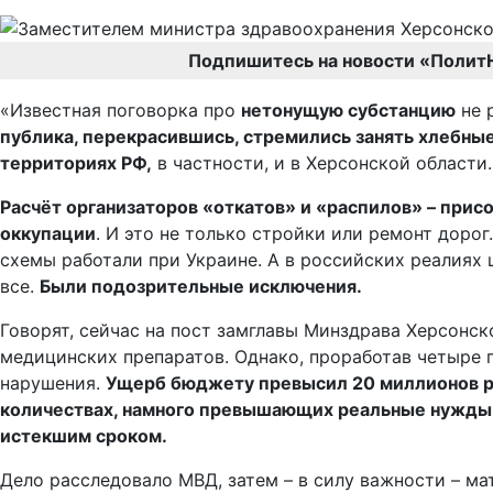
Подпишитесь на новости «Полит
«Известная поговорка про
нетонущую субстанцию
не 
публика, перекрасившись, стремились занять хлебны
территориях РФ,
в частности, и в Херсонской области.
Расчёт организаторов «откатов» и «распилов» – прис
оккупации
. И это не только стройки или ремонт дорог
схемы работали при Украине. А в российских реалиях
все.
Были подозрительные исключения.
Говорят, сейчас на пост замглавы Минздрава Херсонс
медицинских препаратов. Однако, проработав четыре г
нарушения.
Ущерб бюджету превысил 20 миллионов ру
количествах, намного превышающих реальные нужды. 
истекшим сроком.
Дело расследовало МВД, затем – в силу важности – м