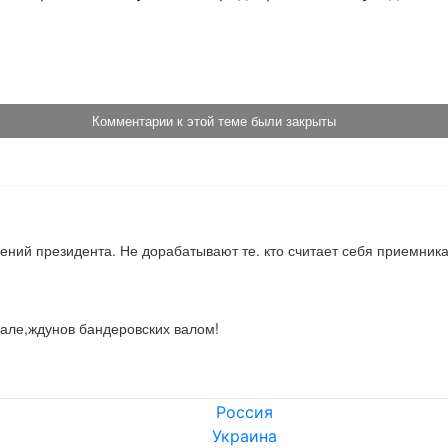
!
Комментарии к этой теме были закрыты
учений президента. Не дорабатывают те. кто считает себя приемник
дале,ждунов бандеровских валом!
Россия
Украина