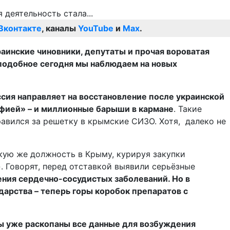
Вконтакте
, каналы
YouTube
и
Max
.
аинские чиновники, депутаты и прочая вороватая
подобное сегодня мы наблюдаем на новых
сия направляет на восстановление после украинской
фией» – и миллионные барыши в кармане
. Такие
равился за решетку в крымские СИЗО. Хотя, далеко не
акую же должность в Крыму, курируя закупки
. Говорят, перед отставкой выявили серьёзные
ния сердечно-сосудистых заболеваний. Но в
арства – теперь горы коробок препаратов с
ы уже раскопаны все данные для возбуждения