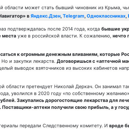
Навигатор» в
Яндекс.Дзен
,
Telegram
,
Одноклассниках
,
раз подтверждалась после 2014 года, когда
бывшие укр
е места
уже в российской власти. К сожалению,
нечто 
осаться к огромным денежным вливаниям, которые Рос
. Но и закупки лекарств.
Договоришься с «аптечной ма
 целый выводок взяточников из высоких кабинетов нап
кой области претендует Николай Деркач. Он занимал т
ода, уволился в 2020 году «по собственному желанию»
блей. Закупались дорогостоящие лекарства для лече
Поставщики-аптеки получили свою прибыль, а у госуд
атериалы передали Следственному комитету. И
вроде б