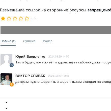
Размещение ссылок на сторонние ресурсы
запрещено
/
1
1
Новые
Лучшие
Ранее
(2)
Юрий Василенко
2024.03.29 14:55
Так и будет, пока живёт и здравствует саботаж даже пор
ВИКТОР СПИВАК
2024.03.29 13:15
да крым нужно шерстить и шерстить,там скандал на скан