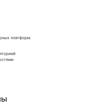
рных платформ:
диторией
остями
мы