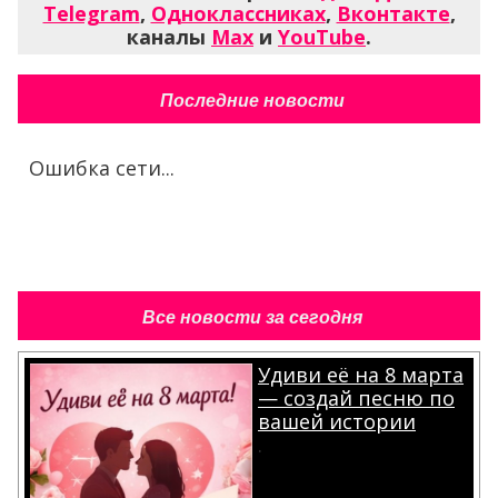
Telegram
,
Одноклассниках
,
Вконтакте
,
каналы
Max
и
YouTube
.
Последние новости
Ошибка сети...
Все новости за сегодня
Удиви её на 8 марта
— создай песню по
вашей истории
.