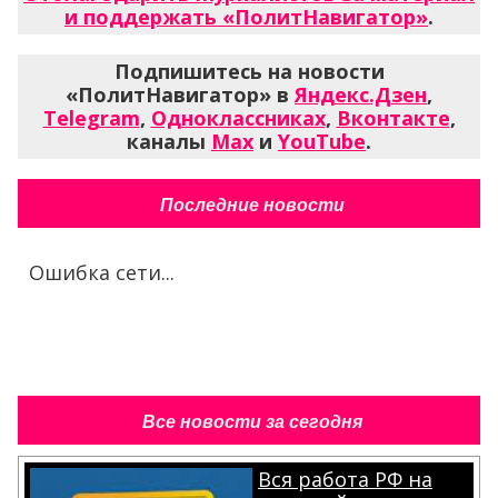
и поддержать «ПолитНавигатор»
.
Подпишитесь на новости
«ПолитНавигатор» в
Яндекс.Дзен
,
Telegram
,
Одноклассниках
,
Вконтакте
,
каналы
Max
и
YouTube
.
Последние новости
Ошибка сети...
Все новости за сегодня
Вся работа РФ на