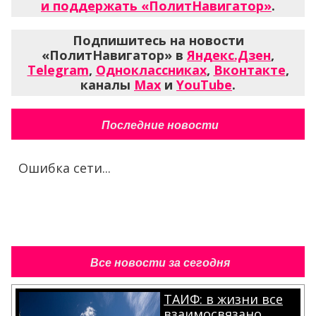
и поддержать «ПолитНавигатор»
.
Подпишитесь на новости
«ПолитНавигатор» в
Яндекс.Дзен
,
Telegram
,
Одноклассниках
,
Вконтакте
,
каналы
Max
и
YouTube
.
Последние новости
Ошибка сети...
Все новости за сегодня
ТАИФ: в жизни все
взаимосвязано