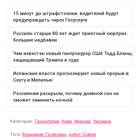
Категории:
Tехнологии
,
Киев
,
Мнение
,
Украина
Тэги:
Владимир Гройсман
,
робот София