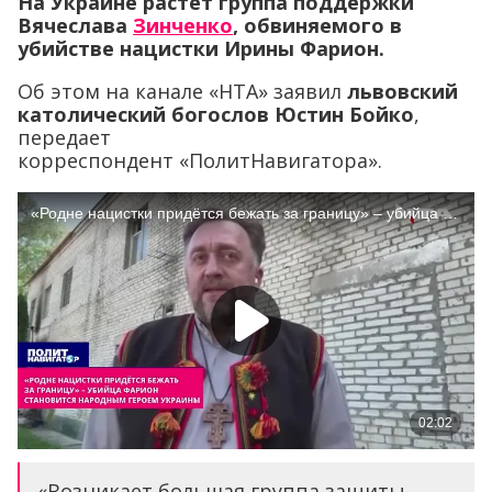
На Украине растёт группа поддержки
Вячеслава
Зинченко
, обвиняемого в
убийстве нацистки Ирины Фарион.
Об этом на канале «НТА» заявил
львовский
католический богослов Юстин Бойко
,
передает
корреспондент «ПолитНавигатора».
«Возникает большая группа защиты,