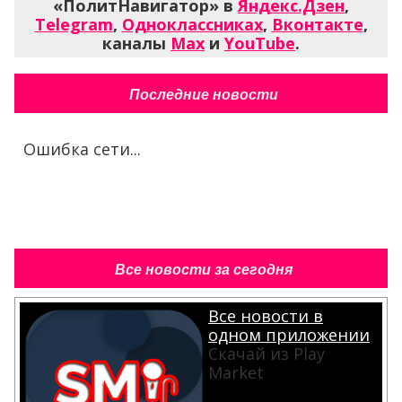
«ПолитНавигатор» в
Яндекс.Дзен
,
Telegram
,
Одноклассниках
,
Вконтакте
,
каналы
Max
и
YouTube
.
Последние новости
Ошибка сети...
Все новости за сегодня
Все новости в
одном приложении
Скачай из Play
Market