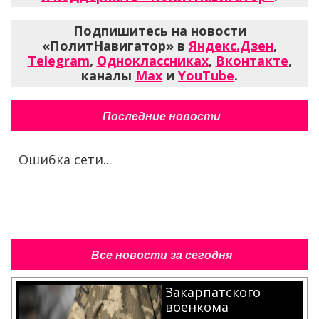
Подпишитесь на новости
«ПолитНавигатор» в
Яндекс.Дзен
,
Telegram
,
Одноклассниках
,
Вконтакте
,
каналы
Max
и
YouTube
.
Последние новости
Ошибка сети...
Все новости за сегодня
Закарпатского
военкома