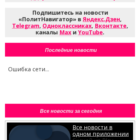
Подпишитесь на новости
«ПолитНавигатор» в
Яндекс.Дзен
,
Telegram
,
Одноклассниках
,
Вконтакте
,
каналы
Max
и
YouTube
.
Последние новости
Ошибка сети...
Все новости за сегодня
Все новости в
одном приложении