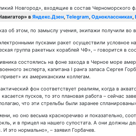
Навигатор» в
Яндекс.Дзен
,
Telegram
,
Одноклассниках
,
каз об этом, по замыслу учения, экипажи получили во 
электронными пусками ракет осуществили условное на
ская группа ракетных кораблей ЧФ», – говорится в со
ивника состоялись на фоне захода в Черное море амер
енного эксперта, капитана I ранга запаса Сергея Гор
 «привет» их американским коллегам.
 тактический фон соответствует реалиям, когда в аква
асается пусков, то это плановая работа – сейчас заве
олагаю, что эти стрельбы были заранее спланированы»,
мени, но оно весьма красноречиво и показательно, соо
окль, и в прицел на нашего супостата. А они должны д
 И это нормально», – заявил Горбачев.