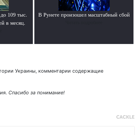
 до 109 тыс.
В Рунете произошел масштабный сбой
й в месяц.
Читать подробнее
е
тории Украины, комментарии содержащие
ния.
Спасибо за понимание!