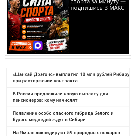
спорта за минуту —
подпишись В МАКС
.