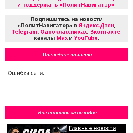
и поддержать «ПолитНавигатор»
.
Подпишитесь на новости
«ПолитНавигатор» в
Яндекс.Дзен
,
Telegram
,
Одноклассниках
,
Вконтакте
,
каналы
Max
и
YouTube
.
Последние новости
Ошибка сети...
Все новости за сегодня
Главные новости