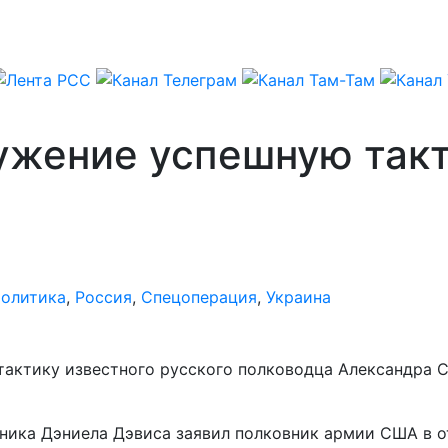
ужение успешную такт
олитика
,
Россия
,
Спецоперация
,
Украина
актику известного русского полководца Александра Су
ника Дэниела Дэвиса заявил полковник армии США в о