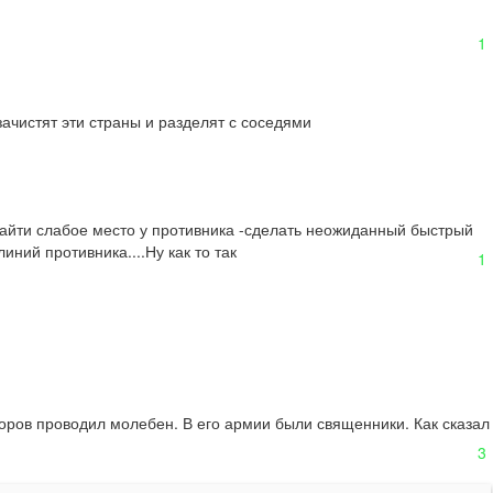
1
ачистят эти страны и разделят с соседями

найти слабое место у противника -сделать неожиданный быстрый 
ний противника....Ну как то так
1
ов проводил молебен. В его армии были священники. Как сказал 
3