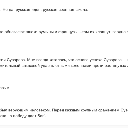
. Но да, русская идея, русская военная школа.
где обнаглеют пшеки,румыны и французы....там их хлопнут ,заодно з
гии Суворова. Мне всегда казалось, что основа успеха Суворова - 
мительный штыковой удар плотными колоннами проти растянутых ли
ровым.
 был верующим человеком. Перед каждым крупным сражением Сувор
ко , а победу дает Бог".