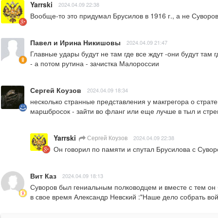
Yarrski
2024.04.09 22:38
Вообще-то это придумал Брусилов в 1916 г., а не Суворов
Павел и Ирина Никишовы
2024.04.09 21:47
Главные удары будут не там где все ждут -они будут там 
- а потом рутина - зачистка Малороссии
Сергей Коузов
2024.04.09 18:34
несколько странные представления у макгрегора о страте
маршбросок - зайти во фланг или еще лучше в тыл и стре
Yarrski
Сергей Коузов
2024.04.09 22:38
Он говорил по памяти и спутал Брусилова с Суво
Вит Каз
2024.04.09 18:13
Суворов был гениальным полководцем и вместе с тем он
в свое время Александр Невский :"Наше дело собрать войс