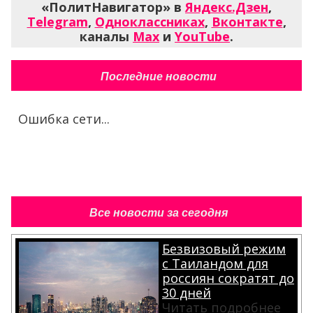
«ПолитНавигатор» в
Яндекс.Дзен
,
Telegram
,
Одноклассниках
,
Вконтакте
,
каналы
Max
и
YouTube
.
Последние новости
Ошибка сети...
Все новости за сегодня
Безвизовый режим
с Таиландом для
россиян сократят до
30 дней
Читать подробнее