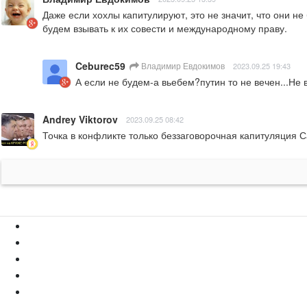
Даже если хохлы капитулируют, это не значит, что они не
будем взывать к их совести и международному праву.
Ceburec59
Владимир Евдокимов
2023.09.25 19:43
А если не будем-а вьебем?путин то не вечен...Не в
Andrey Viktorov
2023.09.25 08:42
Точка в конфликте только беззаговорочная капитуляция С