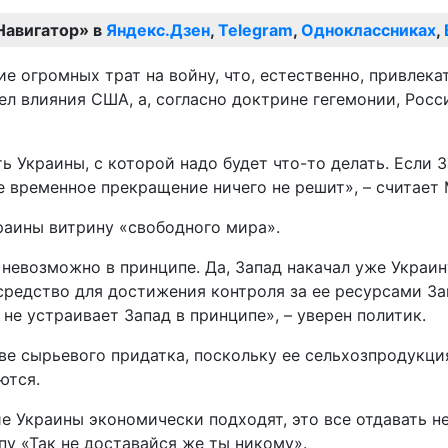
Навигатор» в
Яндекс.Дзен
,
Telegram
,
Одноклассниках
,
е огромных трат на войну, что, естественно, привлека
л влияния США, а, согласно доктрине гегемонии, Росс
ь Украины, с которой надо будет что-то делать. Если 
е временное прекращение ничего не решит», – считает
краины витрину «свободного мира».
невозможно в принципе. Да, Запад накачал уже Украин
к средство для достижения контроля за ее ресурсами З
е устраивает Запад в принципе», – уверен политик.
тве сырьевого придатка, поскольку ее сельхозпродукц
ются.
е Украины экономически подходят, это все отдавать не
пу «Так не доставайся же ты никому».