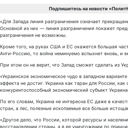
Подпишитесь на новости «Полит
«Для Запада линия разграничения означает прекращени
Основной из них — линия разграничения покажет преде
разграничения не возможны.
Кроме того, на руках США и ЕС окажется большая част
Анти-Россию, то война неминуемо вспыхнет вновь, и е
При этом он не верит, что Запад сможет сделать из У
«Украинское экономическое чудо в западном варианте 
эффекта не достиг. Украина как таран для России, ка
конкурентоспособный экономический субъект Украина н
По его словам, Украина не интересна ЕС даже в качес
стран, а лес, полезные ископаемые все больше истоща
«Другое дело, что России, которой ресурсы и населени
восстановлении страны, а в ее уничтожении по принци