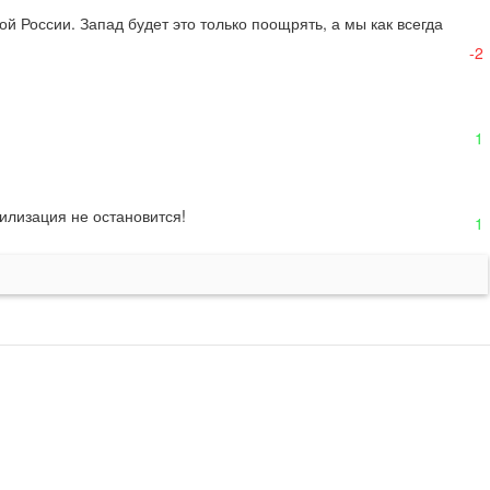
й России. Запад будет это только поощрять, а мы как всегда 
-2
1
тилизация не остановится!
1