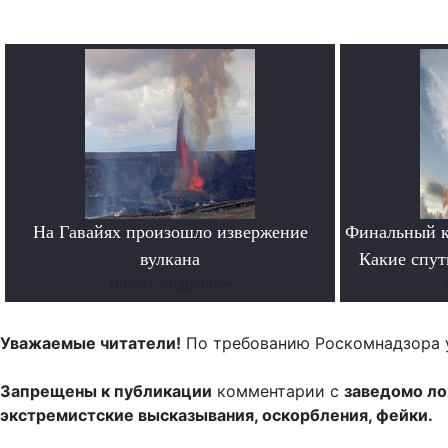
На Гавайях произошло извержение
Финальный к
вулкана
Какие спут
Читать подробнее
Уважаемые читатели!
По требованию Роскомнадзора 
Запрещены к публикации
комментарии с
заведомо л
экстремистские высказывания, оскорбления, фейки.