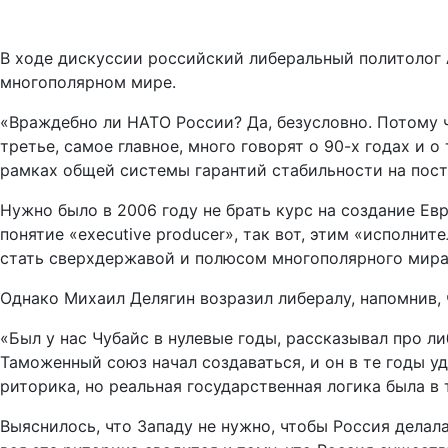
В ходе дискуссии российский либеральный политолог 
многополярном мире.
«Враждебно ли НАТО России? Да, безусловно. Потому чт
третье, самое главное, много говорят о 90-х годах и о 
рамках общей системы гарантий стабильности на пост
Нужно было в 2006 году не брать курс на создание Ев
понятие «executive producer», так вот, этим «исполн
стать сверхдержавой и полюсом многополярного мира»
Однако Михаил Делягин возразил либералу, напомнив, ч
«Был у нас Чубайс в нулевые годы, рассказывал про л
Таможенный союз начал создаваться, и он в те годы у
риторика, но реальная государственная логика была в т
Выяснилось, что Западу не нужно, чтобы Россия делал