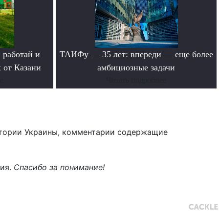
 работай и
ТАИФу — 35 лет: впереди — еще более
 от Казани
амбициозные задачи
е
Читать подробнее
тории Украины, комментарии содержащие
ния.
Спасибо за понимание!