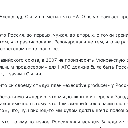
Александр Сытин отметил, что НАТО не устраивает пре
о Россия, во-первых, чужая, во-вторых, с точки зрени
том, что разочаровали. Разочаровали не тем, что не рас
советском пространстве.
разийского союза, в 2007 не произносить Мюнхенскую р
ительным продюсером» для НАТО должна была быть Росс
, – заявил Сытин.
то «к своему стыду» план «executive producer» у Росс
иберальную империю, что мы должны в интересах Запад
дался именно потому, что Таможенный союз начинался в
ом, что, ну, наконец-то мы будем делать нечто полезно
а что-то ему полезное. Россия являлась для Запада ис