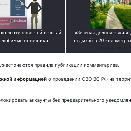
ою ленту новостей и читай
«Зеленая долина»: живи,
о любимые источники
отдыхай в 20 километрах
.
Читать подробне
ужесточаются правила публикации комментариев.
ожной информацией
о проведении СВО ВС РФ на терри
блокировать аккаунты без предварительного уведомле
!