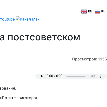
EN
RU
на постсоветском
Просмотров: 1955
вования.
 «ПолитНавигатора».