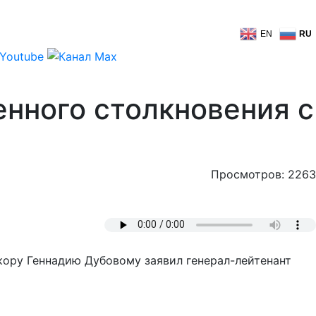
EN
RU
енного столкновения с
Просмотров: 2263
кору Геннадию Дубовому заявил генерал-лейтенант