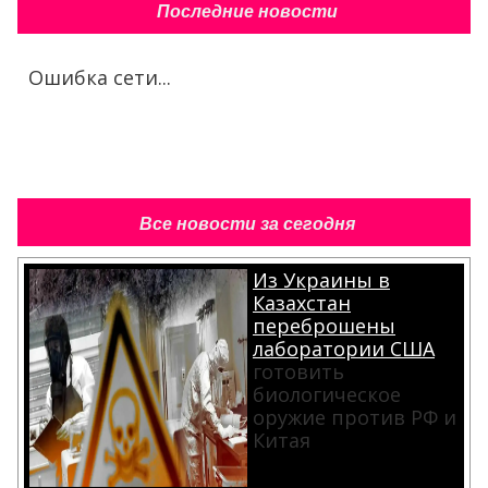
Последние новости
Ошибка сети...
Все новости за сегодня
Из Украины в
Казахстан
переброшены
лаборатории США
готовить
биологическое
оружие против РФ и
Китая