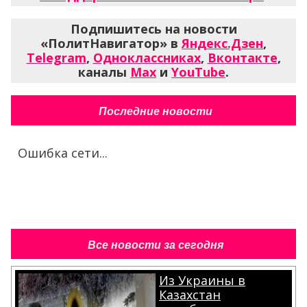
Подпишитесь на новости
«ПолитНавигатор» в
Яндекс.Дзен
,
Telegram
,
Одноклассниках
,
Вконтакте
,
каналы
Max
и
YouTube
.
Последние новости
Ошибка сети...
Все новости за сегодня
Из Украины в
Казахстан