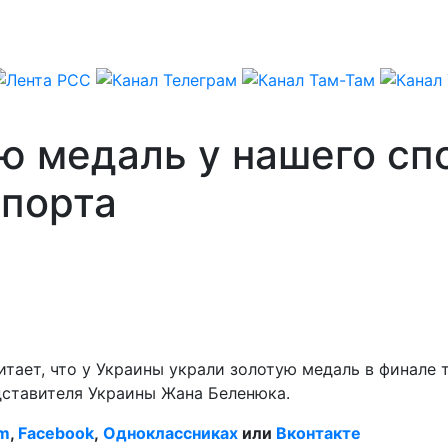
ю медаль у нашего сп
спорта
тает, что у Украины украли золотую медаль в финале 
ставителя Украины Жана Беленюка.
am
,
Facebook
,
Одноклассниках
или
Вконтакте