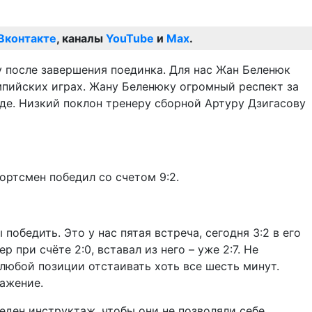
Вконтакте
, каналы
YouTube
и
Max
.
у после завершения поединка. Для нас Жан Беленюк
мпийских играх. Жану Беленюку огромный респект за
еде. Низкий поклон тренеру сборной Артуру Дзигасову
ортсмен победил со счетом 9:2.
обедить. Это у нас пятая встреча, сегодня 3:2 в его
 при счёте 2:0, вставал из него – уже 2:7. Не
 любой позиции отстаивать хоть все шесть минут.
ражение.
еден инструктаж, чтобы они не позволяли себе