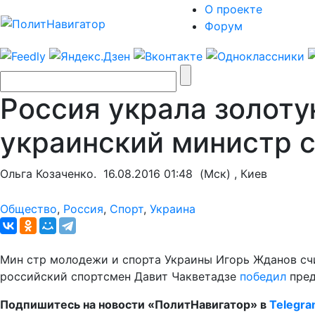
О проекте
Форум
Россия украла золоту
украинский министр 
Ольга Козаченко.
16.08.2016 01:48
(Мск) , Киев
Общество
,
Россия
,
Спорт
,
Украина
Мин стр молодежи и спорта Украины Игорь Жданов счи
российский спортсмен Давит Чакветадзе
победил
пред
Подпишитесь на новости «ПолитНавигатор» в
Telegr