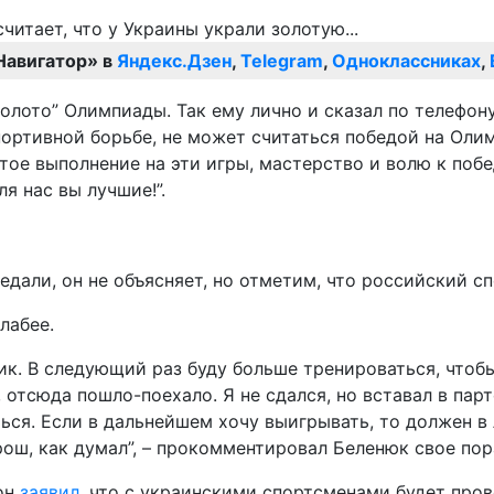
Навигатор» в
Яндекс.Дзен
,
Telegram
,
Одноклассниках
,
золото” Олимпиады. Так ему лично и сказал по телефон
портивной борьбе, не может считаться победой на Оли
стое выполнение на эти игры, мастерство и волю к поб
я нас вы лучшие!”.
дали, он не объясняет, но отметим, что российский сп
лабее.
к. В следующий раз буду больше тренироваться, чтобы п
отсюда пошло-поехало. Я не сдался, но вставал в партер
ться. Если в дальнейшем хочу выигрывать, то должен в
рош, как думал”, – прокомментировал Беленюк свое по
 он
заявил
, что с украинскими спортсменами будет пров