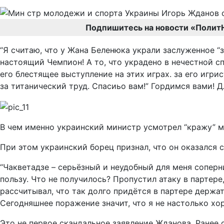
Подпишитесь на новости «Полит
“Я считаю, что у Жана Беленюка украли заслуженное “
настоящий Чемпион! А то, что украдено в нечестной с
его блестящее выступление на этих играх. за его игри
за титанический труд. Спасиьо вам!” Гордимся вами! Дл
В чем именно украинский министр усмотрел “кражу” ме
При этом украинский борец признал, что он оказался с
“Чакветадзе – серьёзный и неудобный для меня соперни
пользу. Что не получилось? Пропустил атаку в партере, 
рассчитывал, что так долго придётся в партере держа
Сегодняшнее поражение значит, что я не настолько хо
Это не первое скандальное заявление Жданова. Ранее