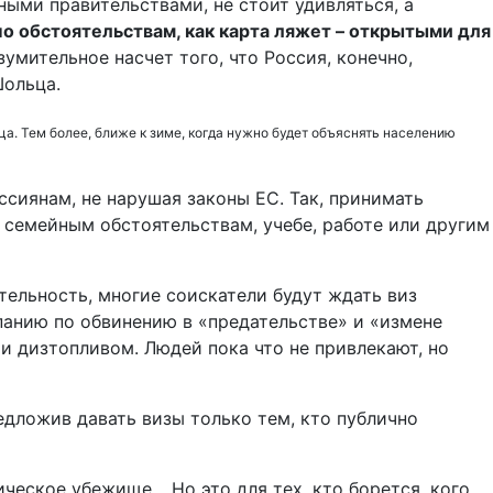
ными правительствами, не стоит удивляться, а
 по обстоятельствам, как карта ляжет – открытыми для
мительное насчет того, что Россия, конечно,
Шольца.
ца. Тем более, ближе к зиме, когда нужно будет объяснять населению
ссиянам, не нарушая законы ЕС. Так, принимать
о семейным обстоятельствам, учебе, работе или другим
ельность, многие соискатели будут ждать виз
панию по обвинению в «предательстве» и «измене
и дизтопливом. Людей пока что не привлекают, но
едложив давать визы только тем, кто публично
ическое убежище… Но это для тех, кто борется, кого