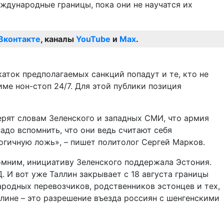
дународные границы, пока они не научатся их
Вконтакте
, каналы
YouTube
и
Max
.
каток предполагаемых санкций попадут и те, кто не
име нон-стоп 24/7. Для этой публики позиция
ерят словам Зеленского и западных СМИ, что армия
адо вспомнить, что они ведь считают себя
огичную ложь», – пишет политолог Сергей Марков.
мним, инициативу Зеленского поддержала Эстония.
 И вот уже Таллин закрывает с 18 августа границы
ародных перевозчиков, родственников эстонцев и тех,
лине – это разрешение въезда россиян с шенгенскими