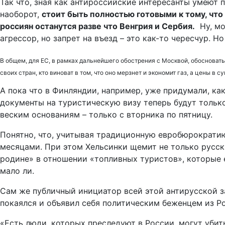
Так что, зная как антироссийские интересанты умеют 
наоборот,
стоит быть полностью готовыми к тому, что 
россиян останутся разве что Венгрия и Сербия.
Ну, мо
агрессор, но запрет на въезд – это как-то чересчур. Н
В общем, для ЕС, в рамках дальнейшего обострения с Москвой, обосновать
своих стран, кто виноват в том, что оно мерзнет и экономит газ, а цены в с
А пока что в Финляндии, например, уже придумали, ка
документы на туристическую визу теперь будут только
веским основаниям – только с вторника по пятницу.
Понятно, что, учитывая традиционную евробюрократию
месяцами. При этом Хельсинки щемит не только русск
родине» в отношении «топливных туристов», которые 
мало ли.
Сам же публичный инициатор всей этой антирусской за
покаялся и объявил себя политическим беженцем из Р
«Есть люди, которых преследуют в России, могут убить