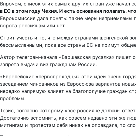
Впрочем, список этих самых других стран уже начал 
в ЕС в этом году Чехия. И есть основания полагать, чт
Еврокомиссия дала понять: такие меры неприемлемы п
ворота россиянам или нет.
Стоит учесть и то, что между странами шенгенской з
бессмысленными, пока все страны ЕС не примут общее
Автор телеграм-канала «Варшавская русалка» пишет о
запрета выдачи виз гражданам России.
«Европейские «первопроходцы» этой идеи очень гордя
заседанием чиновников из Евросоюза вариантов новых 
нередко напрямую влияет на благополучие граждан стр
проблемы.
Тезис, согласно которому «все россияне должны ответ
Достаточно вспомнить, как совсем недавно эти же лю
митингам и протестам себя никак не оправдала, то с