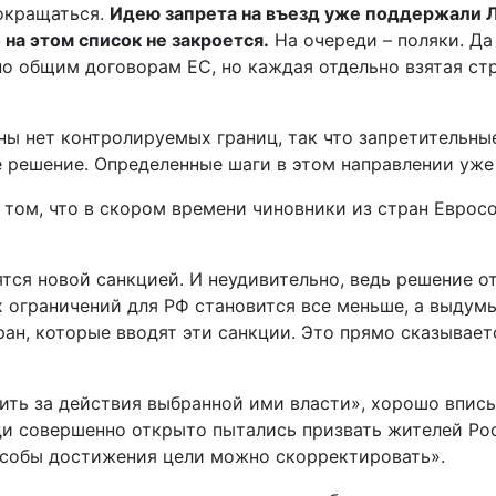
сокращаться.
Идею запрета на въезд уже поддержали Л
о на этом список не закроется.
На очереди – поляки. Да
о общим договорам ЕС, но каждая отдельно взятая стр
оны нет контролируемых границ, так что запретительн
 решение. Определенные шаги в этом направлении уже 
 том, что в скором времени чиновники из стран Еврос
тся новой санкцией. И неудивительно, ведь решение о
ограничений для РФ становится все меньше, а выдумыв
ан, которые вводят эти санкции. Это прямо сказывает
ить за действия выбранной ими власти», хорошо вписы
ди совершенно открыто пытались призвать жителей Рос
пособы достижения цели можно скорректировать».