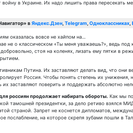
йну в Украине. Их надо лишить права пересекать меж
Навигатор» в
Яндекс.Дзен
,
Telegram
,
Одноклассниках
,
чае не о классическом «Ты меня уважаешь?», ведь под 
добровольно, стоя на коленях, лизать ему пятки в реж
крытием.
ивникам Путина. Их заставляют делать вид, что они в
олирует Россия. Чтобы понять степень их унижения, н
ь их заставляют поверить и поддержать абсолютно нел
т для россиян продолжает набирать обороты.
Как мы по
ой тамошней президентки, за дело ретиво взялся МИД.
этой страной. Запрет не коснется дипломатов, междун
е послабление, на которое скрепя зубами пошли в Тал