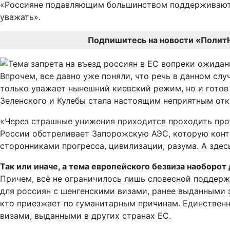
«Россияне подавляющим большинством поддерживают во
уважать».
Подпишитесь на новости «Полит
Впрочем, все давно уже поняли, что речь в данном слу
только уважает нынешний киевский режим, но и готов 
Зеленского и Кулебы стала настоящим неприятным от
«Через страшные унижения приходится проходить прот
России обстреливает Запорожскую АЭС, которую контр
сторонниками прогресса, цивилизации, разума. А здес
Так или иначе, а тема европейского безвиза наоборо
Причем, всё не ограничилось лишь словесной поддержк
для россиян с шенгенскими визами, ранее выданными 
кто приезжает по гуманитарным причинам. Единственно
визами, выданными в других странах ЕС.