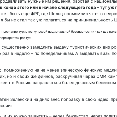
продавливать нужные им решения, работая с националь
в конце этого или в начале следующего года – тут уж
жет быть еще ФРГ, где Шольц промямлил что-то невразу
о я бы не стал так уж полагаться на принципиальность 
 признание туристов «угрозой национальной безопасности» – как два паль
упермаркетах растут.
к существенно замедлить выдачу туристических виз ро
 раз в неделю – по понедельникам. А выдавать визы п
, помноженную на не менее эпическую финскую медлит
их, но и своих же финнов, раскручивая через СМИ кам
ездят в Россию заправляться более дешевым бензином 
теи Зеленский на днях внес поправку в свою идею, пр
оссии:
, и их нужно защитить – через беженство, через полит