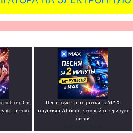
ого бота. Он
Песня вместо открытки: в MAX
олучил песню
запустили AI-бота, который генерирует
песни
Всего за 2 минуты