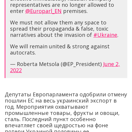
representatives are no longer allowed to
enter
@Europarl_EN
premises.
We must not allow them any space to
spread their propaganda & false, toxic
narratives about the invasion of
#Ukraine
.
We will remain united & strong against
autocrats.
— Roberta Metsola (@EP_President)
June 2,
2022
Депутаты Европарламента одобрили отмену
пошлин ЕС на весь украинский экспорт в
год. Мероприятия охватывают
промышленные товары, фрукты и овощи,
сталь. Последний пункт особенно
впечатляет своей щедростью на фоне
потери Украиной половины ее