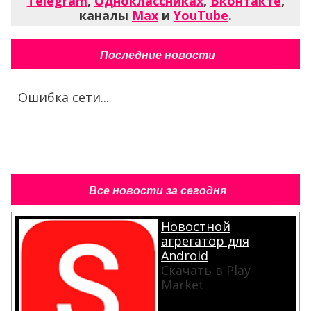
Telegram
,
Одноклассниках
,
Вконтакте
,
каналы
Max
и
YouTube
.
Последние новости
Ошибка сети...
Все новости за сегодня
Новостной
агрегатор для
Android
Скачать в Play
Market