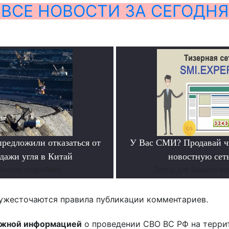
ВСЕ НОВОСТИ ЗА СЕГОДНЯ
предложили отказаться от
У Вас СМИ? Продавай ч
дажи угля в Китай
новостную сеть
Читать подробнее
Доход для Вашего из
ужесточаются правила публикации комментариев.
ожной информацией
о проведении СВО ВС РФ на терри