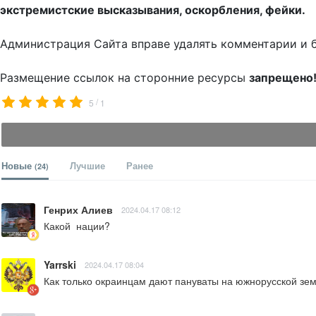
экстремистские высказывания, оскорбления, фейки.
Администрация Сайта вправе удалять комментарии и 
Размещение ссылок на сторонние ресурсы
запрещено
/
5
1
Новые
Лучшие
Ранее
(24)
Генрих Алиев
2024.04.17 08:12
Какой  нации?
Yarrski
2024.04.17 08:04
Как только окраинцам дают пануваты на южнорусской зем