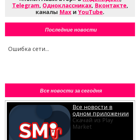
Telegram
,
Одноклассниках
,
Вконтакте
,
каналы
Max
и
YouTube
.
Последние новости
Ошибка сети...
Все новости за сегодня
Все новости в
одном приложении
Скачай из Play
Market