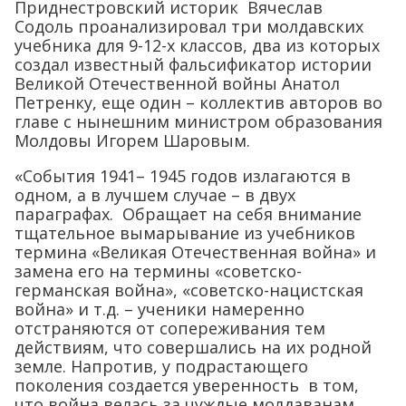
Приднестровский историк Вячеслав
Содоль проанализировал три молдавских
учебника для 9-12-х классов, два из которых
создал известный фальсификатор истории
Великой Отечественной войны Анатол
Петренку, еще один – коллектив авторов во
главе с нынешним министром образования
Молдовы Игорем Шаровым.
«События 1941– 1945 годов излагаются в
одном, а в лучшем случае – в двух
параграфах. Обращает на себя внимание
тщательное вымарывание из учебников
термина «Великая Отечественная война» и
замена его на термины «советско-
германская война», «советско-нацистская
война» и т.д. – ученики намеренно
отстраняются от сопереживания тем
действиям, что совершались на их родной
земле. Напротив, у подрастающего
поколения создается уверенность в том,
что война велась за чуждые молдаванам