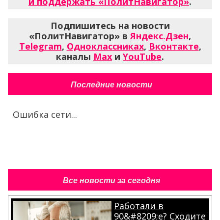
и поддержать «ПолитНавигатор»
.
Подпишитесь на новости
«ПолитНавигатор» в
Яндекс.Дзен
,
Telegram
,
Одноклассниках
,
Вконтакте
,
каналы
Max
и
YouTube
.
Последние новости
Ошибка сети...
Все новости за сегодня
Работали в
90&#8209;е? Сходите