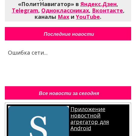
«ПолитНавигатор» в
Яндекс.Дзен
,
Telegram
,
Одноклассниках
,
Вконтакте
,
каналы
Max
и
YouTube
.
Последние новости
Ошибка сети...
Все новости за сегодня
Приложение
новостной
агрегатор для
Android
.