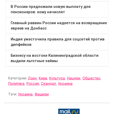
Категории:
Дзен
,
Киев
,
Культура
,
Нацизм
,
Общество
,
Политика
,
Россия
,
Скандал
,
Украина
Тэги:
Украина
,
Фашизм