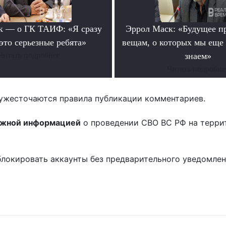
к — о ГК ТАИФ: «Я сразу
Эррол Маск: «Будущее п
это серьезные ребята»
вещам, о которых мы еще 
Читать подробнее
знаем»
Читать подробне
ужесточаются правила публикации комментариев.
ожной информацией
о проведении СВО ВС РФ на терри
блокировать аккаунты без предварительного уведомле
!