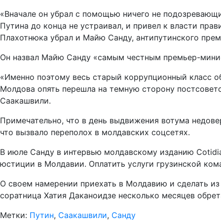
«Вначале он убрал с помощью ничего не подозревающи
Путина до конца не устраивал, и привел к власти пр
Плахотнюка убрал и Майю Санду, антипутинского прем
Он назвал Майю Санду «самым честным премьер-мини
«Именно поэтому весь старый коррупционный класс объ
Молдова опять перешла на темную сторону постсоветск
Саакашвили.
Примечательно, что в день выдвижения вотума недове
что вызвало переполох в молдавских соцсетях.
В июле Санду в интервью молдавскому изданию Cotidi
юстиции в Молдавии. Оплатить услуги грузинской ко
О своем намерении приехать в Молдавию и сделать из 
соратница Хатия Даканоидзе несколько месяцев обрет
Метки:
Путин
,
Саакашвили
,
Санду