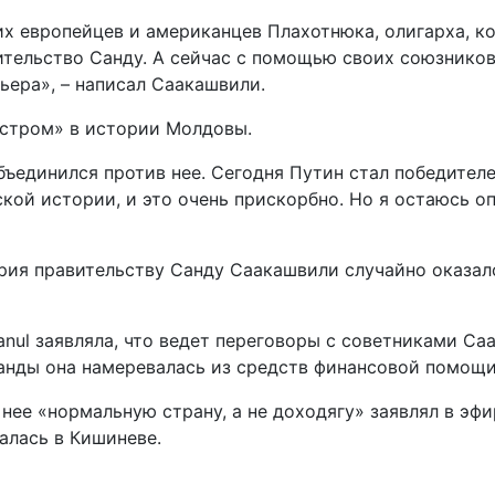
х европейцев и американцев Плахотнюка, олигарха, к
авительство Санду. А сейчас с помощью своих союзник
ьера», – написал Саакашвили.
стром» в истории Молдовы.
единился против нее. Сегодня Путин стал победителем
ой истории, и это очень прискорбно. Но я остаюсь оп
рия правительству Санду Саакашвили случайно оказалс
anul заявляла, что ведет переговоры с советниками С
манды она намеревалась из средств финансовой помощ
нее «нормальную страну, а не доходягу» заявлял в эф
алась в Кишиневе.