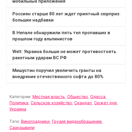
Категории:
Местная власть
,
Общество
,
Одесса
,
Политика
,
Сельское хозяйство
,
Скандал
,
Сюжет дня
,
Украина
Тэги:
Виноградники
,
Грузия видеообращение
,
Саакашвили