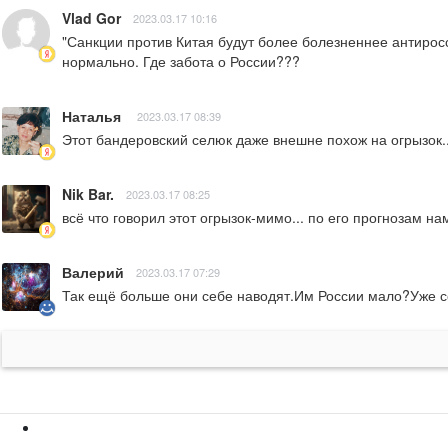
Vlad Gor
2023.03.17 10:16
"Санкции против Китая будут более болезненнее антиросс
нормально. Где забота о России???
Наталья
2023.03.17 08:39
Этот бандеровский селюк даже внешне похож на огрызок..
Nik Bar.
2023.03.17 08:25
всё что говорил этот огрызок-мимо... по его прогнозам нам
Валерий
2023.03.17 07:29
Так ещё больше они себе наводят.Им России мало?Уже с