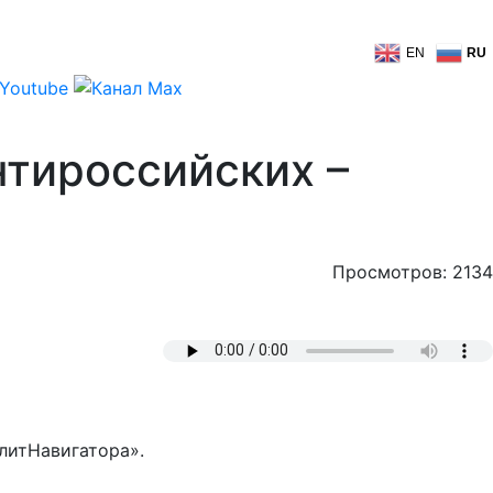
EN
RU
нтироссийских –
Просмотров: 2134
литНавигатора».