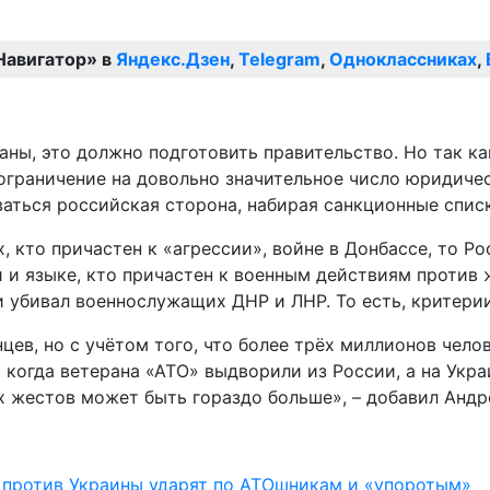
Навигатор» в
Яндекс.Дзен
,
Telegram
,
Одноклассниках
,
аны, это должно подготовить правительство. Но так как
граничение на довольно значительное число юридическ
ваться российская сторона, набирая санкционные спис
, кто причастен к «агрессии», войне в Донбассе, то Ро
и языке, кто причастен к военным действиям против ж
и убивал военнослужащих ДНР и ЛНР. То есть, критерии
цев, но с учётом того, что более трёх миллионов челов
 когда ветерана «АТО» выдворили из России, а на Украи
 жестов может быть гораздо больше», – добавил Андр
 против Украины ударят по АТОшникам и «упоротым»