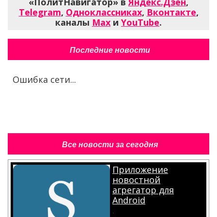
«ПолитНавигатор» в
Яндекс.Дзен
,
Telegram
,
Одноклассниках
,
Вконтакте
,
каналы
Max
и
YouTube
.
Последние новости
Ошибка сети...
Все новости за сегодня
Приложение
новостной
агрегатор для
Android
.